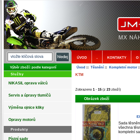
ÚVOD
.
KONTAKTY
O
Výběr zboží: podle kategorií
Úvod
::
Těsnění
::
Kompletní motor
:
Služby
KTM
NIKASIL oprava válců
Zobrazeno
1
-
15
(z
23
zboží)
Servis a úpravy tlumičů
Obrázek zboží
Výměna ojnice kliky
EX
Opravy motorů
Sada těsněn
všechna těsn
Produkty
kompletní sa
Pístní sady