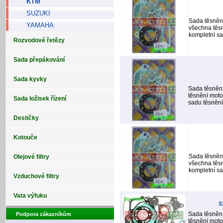
KTM
SUZUKI
Sada těsněn
YAMAHA
všechna těsn
kompletní sad
Rozvodové řetězy
Sada přepákování
Sada kyvky
Sada těsněn
těsnění moto
Sada ložisek řízení
sadu těsnění 
Destičky
Kotouče
Sada těsněn
Olejové filtry
všechna těsn
kompletní sad
Vzduchové filtry
Vata výfuku
S
Sada těsněn
Podpora zákazníkům
těsnění moto