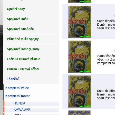
Ojniční sady
Spojkové koše
Sada těsněn
těsnění moto
sadu těsnění 
Spojkové unašeče
Přítlačné talíře spojky
Spojkové lamely, sady
Sada těsněn
Ložiska klikové hřídele
všechna těsn
kompletní sa
Gufera - kliková hřídel
Těsnění
Kompletní válec
Sada těsněn
těsnění moto
Kompletní motor
sadu těsnění 
HONDA
KAWASAKI