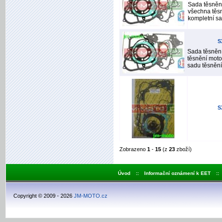
Sada těsněn
všechna těsn
kompletní sad
S
Sada těsněn
těsnění moto
sadu těsnění 
S
Zobrazeno
1
-
15
(z
23
zboží)
Úvod
::
Informační oznámení k EET
::
Copyright © 2009 - 2026
JM-MOTO.cz